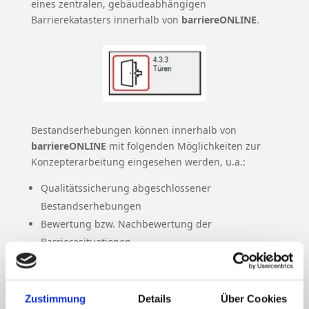
eines zentralen, gebäudeabhängigen
Barrierekatasters innerhalb von
barriereONLINE
.
Bestandserhebungen können innerhalb von
barriereONLINE
mit folgenden Möglichkeiten zur
Konzepterarbeitung eingesehen werden, u.a.:
Qualitätssicherung abgeschlossener
Bestandserhebungen
Bewertung bzw. Nachbewertung der
Barrieresituationen
Gebäudeabhängiges gewichtetes Barriere-Scoring
Vollständige grafsche Darstellung aller
Barrieresituationen mit/ohne CAD
Zustimmung
Details
Über Cookies